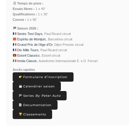
Temps de piste :
Essais libres :
1 x 40′
Qualifications :
1 x 30′
Course :
1 x 90′
Saison 2026 :
Series Test Days
, Paul Ricard circuit
Espíritu de Montjuïc
, Barcelona circuit
Grand Prix de l’Age d’Or
, Dijon-Prenois circuit
Dix Mille Tours
, Paul Ricard circuit
Estoril Classics
, Estoril circuit
Imola-Classic
, Autodromo Internazionale E. e D. Ferrari
Accès rapides
Formulaire d’inscription
Calendrier saison
Series
By Peter Auto
Documentation
Classements