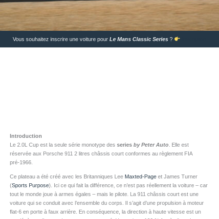
Vous souhaitez inscrire une voiture pour
Le Mans Classic Series
?
Inscription
Introduction
Le 2.0L Cup est la seule série monotype des
series
by Peter Auto
. Elle est
réservée aux Porsche 911 2 litres châssis court conformes au règlement FIA
pré-1966.
Ce plateau a été créé avec les Britanniques Lee
Maxted-Page
et James Turner
(
Sports Purpose
). Ici ce qui fait la différence, ce n’est pas réellement la voiture – car
tout le monde joue à armes égales – mais le pilote. La 911 châssis court est une
voiture qui se conduit avec l’ensemble du corps. Il s’agit d’une propulsion à moteur
flat-6 en porte à faux arrière. En conséquence, la direction à haute vitesse est un