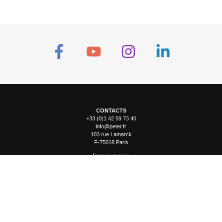
CONTACTS
+33 (0)1 42 59 73 40
info@peter.fr
103 rue Lamarck
F-75018 Paris
Espace presse
Photothèque
Groupe Peter
Peter & Associés
Recrutement