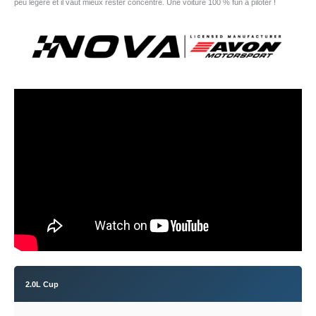
peu légère et il vaut mieux rester concentré. Une voiture 100 % fun à piloter !
2.0L Cup