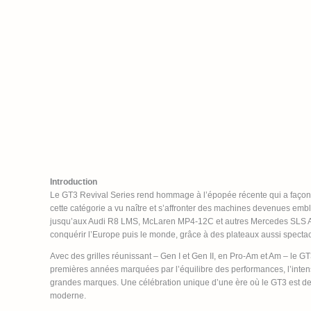
Introduction
Le GT3 Revival Series rend hommage à l’épopée récente qui a faço
cette catégorie a vu naître et s’affronter des machines devenues em
jusqu’aux Audi R8 LMS, McLaren MP4-12C et autres Mercedes SLS AMG
conquérir l’Europe puis le monde, grâce à des plateaux aussi spectac
Avec des grilles réunissant – Gen I et Gen II, en Pro-Am et Am – le G
premières années marquées par l’équilibre des performances, l’intens
grandes marques. Une célébration unique d’une ère où le GT3 est de
moderne.