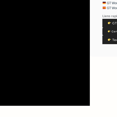
GT Worl
GT Worl
Liens rap
GT
Gen
Tec