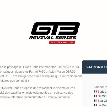
GT3 Revival Se
nné le paysage du Grand Tourisme moderne. De 2006 à 2013,
blématiques, depuis les Ferrari F430 et Aston Martin DBRS9
 GT3. C’est la genèse d’une discipline qui allait rapidement
ulaires que compétitifs.
Saisons 
T3 Revival Series propose une rétrospective vivante de ces
Series
ité des batailles en piste et la montée en puissance des
GT Worl
venu la référence incontournable du sport automobile
Spa-Cl
Le Mans