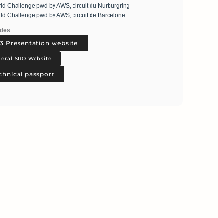
d Challenge pwd by AWS, circuit du Nurburgring
d Challenge pwd by AWS, circuit de Barcelone
ides
3 Presentation website
eral SRO Website
hnical passport