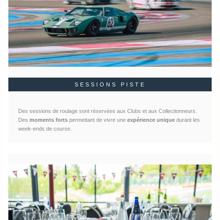
SESSIONS PISTE
Des sessions de roulage sont réservées aux Clubs et aux Collectionneurs.
Des
moments forts
permettant de vivre une
expérience unique
durant les
week-ends de course.