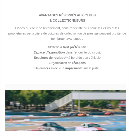
AVANTAGES RÉSERVÉS AUX CLUBS
& COLLECTIONNEURS
Placés au cœur de l’événement, dans l’enceinte du circuit, les clubs et les
propriétaires particuliers de voitures de collection ou de prestige peuvent profiter de
nombreux avantages :
Billetterie à
tarif préférentiel
Espace d’exposition
dans l’enceinte du circuit
Sessions de roulage**
à bord de son véhicule
Organisation de
réceptifs
Déjeuners avec vue imprenable
sur la piste.