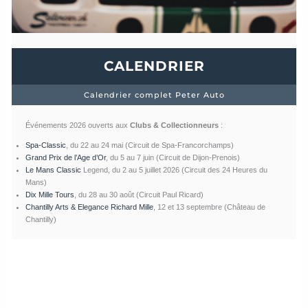
CALENDRIER
Calendrier complet Peter Auto
Événements 2026 ouverts aux
Clubs & Collectionneurs
:
Spa-Classic
, du 22 au 24 mai (Circuit de Spa-Francorchamps)
Grand Prix de l’Age d’Or
, du 5 au 7 juin (Circuit de Dijon-Prenois)
Le Mans Classic
Legend, du 2 au 5 juillet 2026 (Circuit des 24 Heures du
Mans)
Dix Mille Tours
, du 28 au 30 août (Circuit Paul Ricard)
Chantilly Arts & Elegance Richard Mille
, 12 et 13 septembre (Château de
Chantilly)