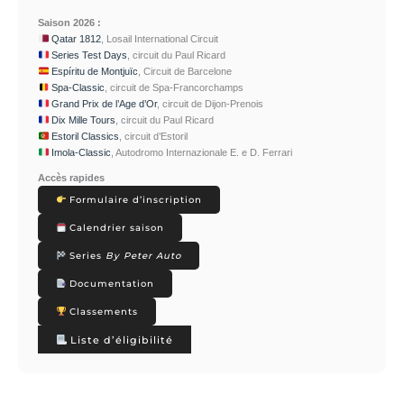
Saison 2026
:
Qatar 1812
, Losail International Circuit
Series Test Days
, circuit du Paul Ricard
Espíritu de Montjuïc
, Circuit de Barcelone
Spa-Classic
, circuit de Spa-Francorchamps
Grand Prix de l’Age d’Or
, circuit de Dijon-Prenois
Dix Mille Tours
, circuit du Paul Ricard
Estoril Classics
, circuit d’Estoril
Imola-Classic
, Autodromo Internazionale E. e D. Ferrari
Accès rapides
Formulaire d’inscription
Calendrier saison
Series
By Peter Auto
Documentation
Classements
Liste d’éligibilité