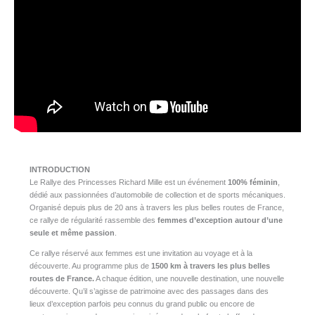
INTRODUCTION
Le Rallye des Princesses Richard Mille est un événement
100% féminin
,
dédié aux passionnées d’automobile de collection et de sports mécaniques.
Organisé depuis plus de 20 ans à travers les plus belles routes de France,
ce rallye de régularité rassemble des
femmes d’exception autour d’une
seule et même passion
.
Ce rallye réservé aux femmes est une invitation au voyage et à la
découverte. Au programme plus de
1500 km à travers les plus belles
routes de France.
A chaque édition, une nouvelle destination, une nouvelle
découverte. Qu’il s’agisse de patrimoine avec des passages dans des
lieux d’exception parfois peu connus du grand public ou encore de