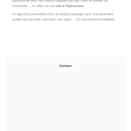
gastronomie avec des menus imaginés par des chefs et cheffes de
renommée… ce rallye est une
ode à l’épicurisme
.
Il s’agit d’une parenthèse hors du temps à partager avec une partenaire
qu’elle soit une amie, une mère, une sœur… Un vrai moment inoubliable.
Contact