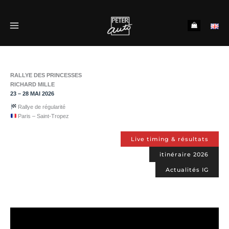
Aller
au
contenu
RALLYE DES PRINCESSES
RICHARD MILLE
23 – 28 MAI 2026
Rallye de régularité
Paris – Saint-Tropez
Live timing & résultats
itinéraire 2026
Actualités IG