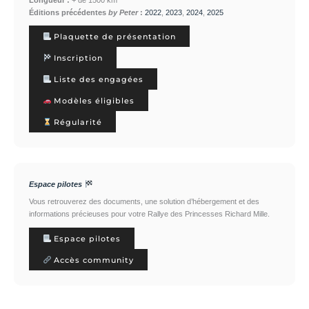
Éditions précédentes
by Peter
:
2022
,
2023
,
2024
,
2025
Plaquette de présentation
Inscription
Liste des engagées
Modèles éligibles
Régularité
Espace pilotes
Vous retrouverez des documents, une solution d’hébergement et des
informations précieuses pour votre Rallye des Princesses Richard Mille.
Espace pilotes
Accès community