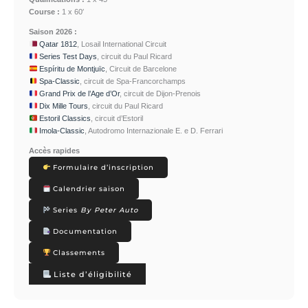
Course :
1 x 60′
Saison 2026
:
Qatar 1812
, Losail International Circuit
Series Test Days
, circuit du Paul Ricard
Espíritu de Montjuïc
, Circuit de Barcelone
Spa-Classic
, circuit de Spa-Francorchamps
Grand Prix de l’Age d’Or
, circuit de Dijon-Prenois
Dix Mille Tours
, circuit du Paul Ricard
Estoril Classics
, circuit d’Estoril
Imola-Classic
, Autodromo Internazionale E. e D. Ferrari
Accès rapides
Formulaire d’inscription
Calendrier saison
Series
By Peter Auto
Documentation
Classements
Liste d’éligibilité