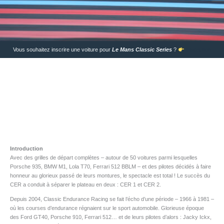
Vous souhaitez inscrire une voiture pour
Le Mans Classic Series
?
Inscription
Introduction
Avec des grilles de départ complètes – autour de 50 voitures parmi lesquelles
Porsche 935, BMW M1, Lola T70, Ferrari 512 BBLM – et des pilotes décidés à faire
honneur au glorieux passé de leurs montures, le spectacle est total ! Le succès du
CER a conduit à séparer le plateau en deux : CER 1 et CER 2.
Depuis 2004, Classic Endurance Racing se fait l’écho d’une période – 1966 à 1981 –
où les courses d’endurance régnaient sur le sport automobile. Glorieuse époque
des Ford GT40, Porsche 910, Ferrari 512… et de leurs pilotes d’alors : Jacky Ickx,