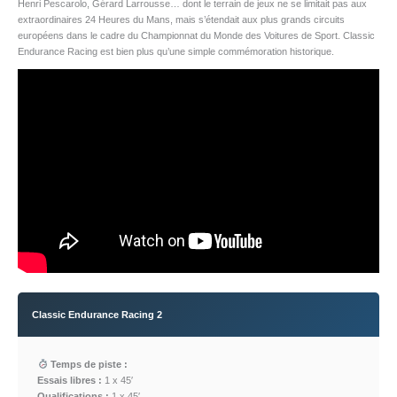
Henri Pescarolo, Gérard Larrousse… dont le terrain de jeux ne se limitait pas aux
extraordinaires 24 Heures du Mans, mais s’étendait aux plus grands circuits
européens dans le cadre du Championnat du Monde des Voitures de Sport. Classic
Endurance Racing est bien plus qu’une simple commémoration historique.
Classic Endurance Racing 2
Temps de piste :
Essais libres :
1 x 45′
Qualifications :
1 x 45′