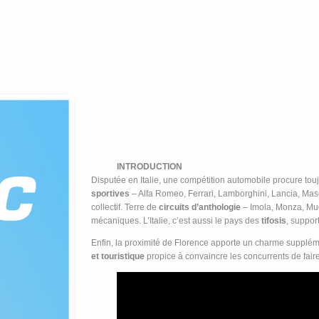
INTRODUCTION
Disputée en Italie, une compétition automobile procure to
sportives
– Alfa Romeo, Ferrari, Lamborghini, Lancia, Mas
collectif. Terre de
circuits d’anthologie
– Imola, Monza, Mug
mécaniques. L’Italie, c’est aussi le pays des
tifosis
, suppor
Enfin, la proximité de Florence apporte un charme supplé
et touristique
propice à convaincre les concurrents de fair