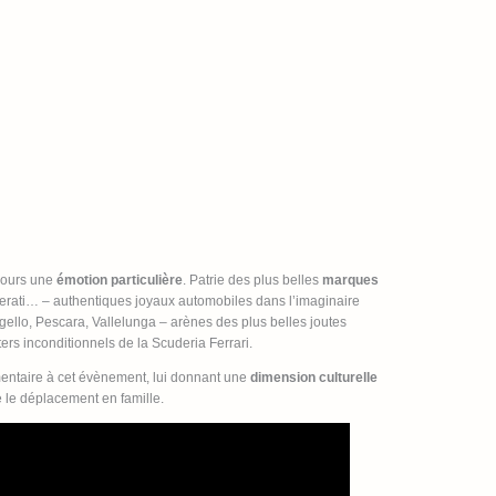
ujours une
émotion particulière
. Patrie des plus belles
marques
erati… – authentiques joyaux automobiles dans l’imaginaire
ello, Pescara, Vallelunga – arènes des plus belles joutes
ters inconditionnels de la Scuderia Ferrari.
mentaire à cet évènement, lui donnant une
dimension culturelle
e le déplacement en famille.