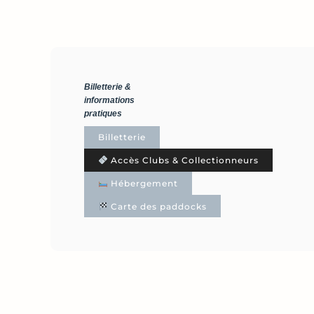
Billetterie &
informations
pratiques
Billetterie
Accès Clubs & Collectionneurs
Hébergement
Carte des paddocks