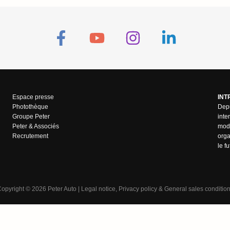
Espace presse
INT
Photothèque
Depu
Groupe Peter
inte
Peter & Associés
mode
Recrutement
orga
le f
opyright
©
2026 Peter Auto |
Legal notice
,
Privacy policy
&
General sales conditio