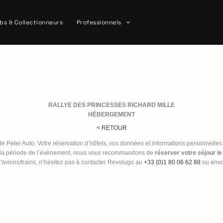
bs & Collectionneurs
Professionnels
RALLYE DES PRINCESSES RICHARD MILLE
HÉBERGEMENT
< RETOUR
de Peter Auto. Votre réservation d’hôtels, vos données et informations personnelles
ant la période de l’évènement, nous vous recommandons de
réserver votre séjour le
d'avions/trains, n’hésitez pas à contacter Revolugo au
+33 (0)1 80 06 62 88
ou envo