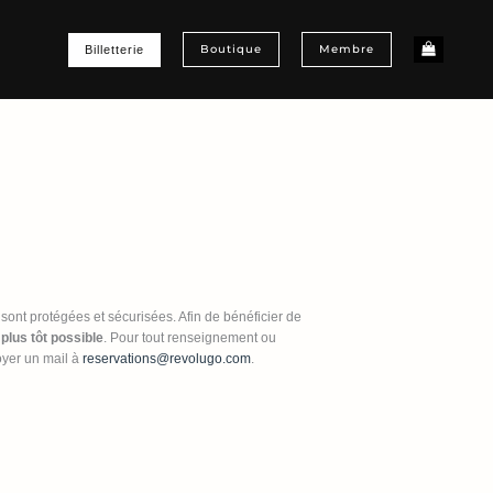
Boutique
Membre
Billetterie
 sont protégées et sécurisées. Afin de bénéficier de
 plus tôt possible
. Pour tout renseignement ou
yer un mail à
reservations@revolugo.com
.