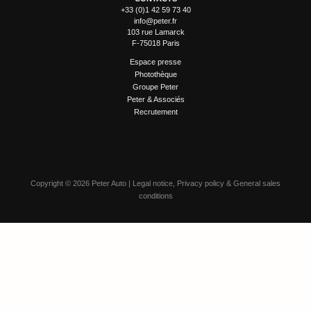
+33 (0)1 42 59 73 40
info@peter.fr
103 rue Lamarck
F-75018 Paris
Espace presse
Photothèque
Groupe Peter
Peter & Associés
Recrutement
Copyright
©
2026 Peter Auto |
Legal notice
,
Privacy policy
&
General sales
conditions