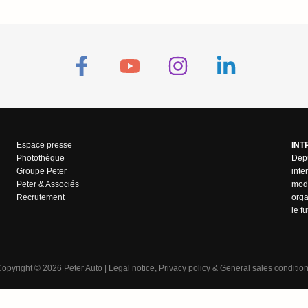
Espace presse
INT
Photothèque
Depu
Groupe Peter
inte
Peter & Associés
mode
Recrutement
orga
le f
opyright
©
2026 Peter Auto |
Legal notice
,
Privacy policy
&
General sales conditio