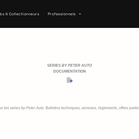
bs & Collectionneurs
Professionnels
SERIES
BY PETER AUTO
DOCUMENTATION
ur les series
by Peter Auto
. Bulletins techniques, annexes, règlements, offres parten