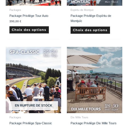
Packages
Espiritu de Montjuic
Package Privilège Tour Auto
Package Privilège Espíritu de
Montjuïc
390,00
€
Ce
Choix des options
Choix des options
produit
a
plusieurs
variations.
Les
options
peuvent
être
choisies
sur
la
page
du
produit
EN RUPTURE DE STOCK
Packages
Dix Mille Tours
Package Privilège Spa-Classic
Package Privilège Dix Mille Tours