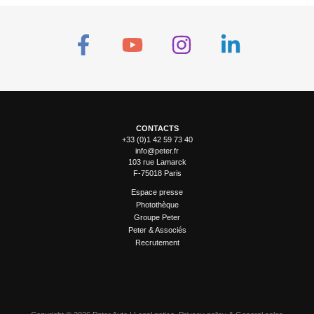
o
d
u
c
t
CONTACTS
+33 (0)1 42 59 73 40
info@peter.fr
103 rue Lamarck
F-75018 Paris
Espace presse
Photothèque
Groupe Peter
Peter & Associés
Recrutement